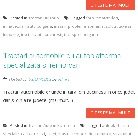
CITESTE MAI MULT
Posted in
Tractari Bulgaria
Tagged
fara inmatriculari
,
inmatriculari auto bulgaria
,
masini
,
probleme
,
romania
,
solutii
,
taxe si
impozite
,
tractari auto bucuresti
,
transport bulgaria
Tractari automobile cu autoplatforma
specializata si remorcari
Posted on
01/07/2011
by
admin
Tractari automobile oriunde in tara, din Bucuresti in orice judet
dar si din alte judete. (mai mult…)
CITESTE MAI MULT
Posted in
Tractari Auto in Bucuresti
Tagged
autoplatforma
specializata
,
bucuresti
,
judet
,
masini
,
motociclete
,
romania
,
strainatate
,