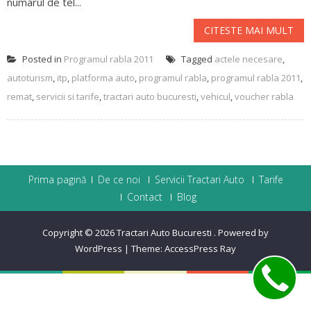
numarul de tel...
CITESTE MAI MULT
Posted in
Programul rabla 2011
Tagged
actele necesare
,
autoturism
,
itp
,
platforma auto
,
programul rabla
,
programul rabla 2011
,
remat
,
servicii si tarife
,
tractari auto bucuresti
,
vehicul
,
voucher rabla
Prima pagină
De ce noi
Servicii Tractari Auto
Tarife
Contact
Blog
Copyright © 2026
Tractari Auto Bucuresti
.
Powered by
WordPress
|
Theme:
AccessPress Ray