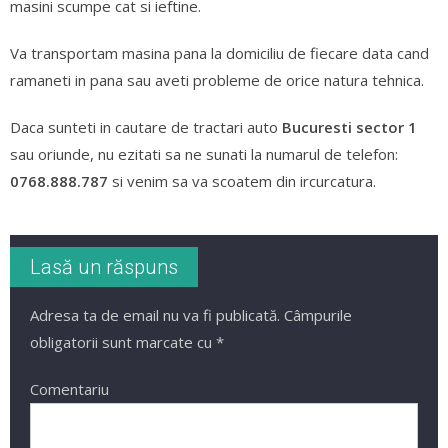
masini scumpe cat si ieftine.
Va transportam masina pana la domiciliu de fiecare data cand
ramaneti in pana sau aveti probleme de orice natura tehnica.
Daca sunteti in cautare de tractari auto
Bucuresti sector 1
sau oriunde, nu ezitati sa ne sunati la numarul de telefon:
0768.888.787
si venim sa va scoatem din ircurcatura.
Lasă un răspuns
Adresa ta de email nu va fi publicată.
Câmpurile
obligatorii sunt marcate cu
*
Comentariu