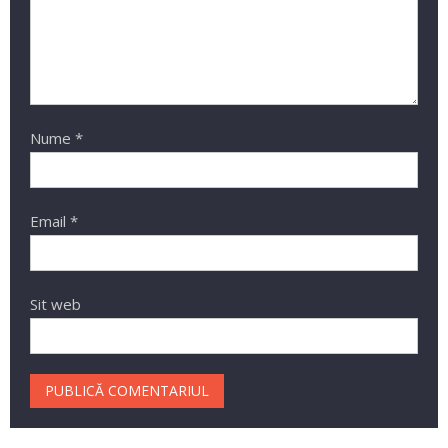
Nume
*
Email
*
Sit web